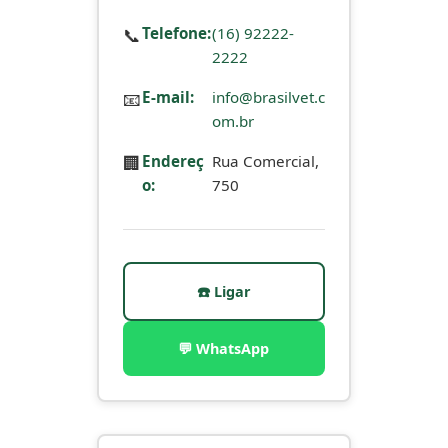
📞
Telefone:
(16) 92222-
2222
📧
E-mail:
info@brasilvet.c
om.br
🏢
Endereç
Rua Comercial,
o:
750
☎️ Ligar
💬 WhatsApp