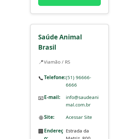
Saúde Animal
Brasil
Viamão / RS
📞
Telefone:
(51) 96666-
6666
📧
E-mail:
info@saudeani
mal.com.br
🌐
Site:
Acessar Site
🏢
Endereç
Estrada da
o:
Matriz, 800