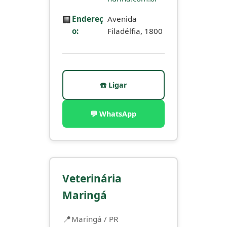
🏢
Endereç
Avenida
o:
Filadélfia, 1800
☎️ Ligar
💬 WhatsApp
Veterinária
Maringá
Maringá / PR