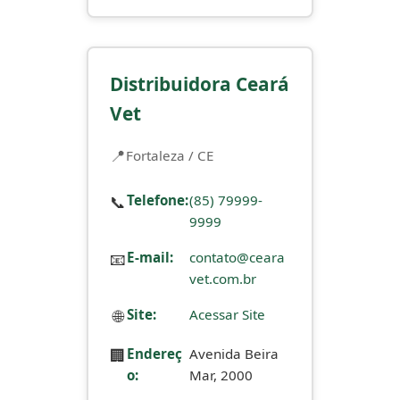
Distribuidora Ceará
Vet
Fortaleza / CE
📞
Telefone:
(85) 79999-
9999
📧
E-mail:
contato@ceara
vet.com.br
🌐
Site:
Acessar Site
🏢
Endereç
Avenida Beira
o:
Mar, 2000