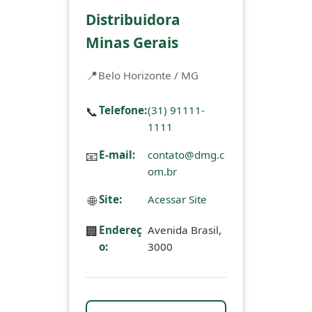
Distribuidora
Minas Gerais
Belo Horizonte / MG
📞
Telefone:
(31) 91111-
1111
📧
E-mail:
contato@dmg.c
om.br
🌐
Site:
Acessar Site
🏢
Endereç
Avenida Brasil,
o:
3000