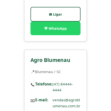
☎️ Ligar
💬 WhatsApp
Agro Blumenau
Blumenau / SC
📞
Telefone:
(47) 84444-
4444
📧
E-mail:
vendas@agrobl
umenau.com.br