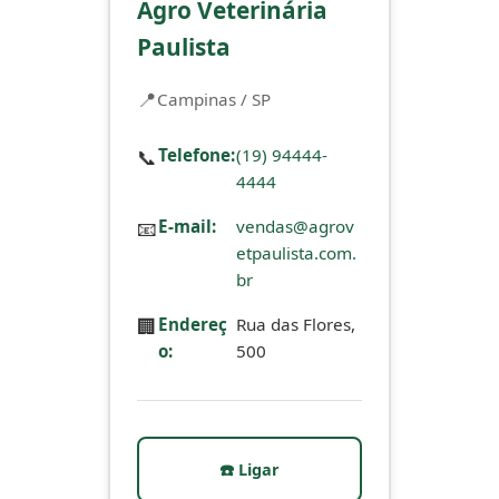
Agro Veterinária
Paulista
Campinas / SP
📞
Telefone:
(19) 94444-
4444
📧
E-mail:
vendas@agrov
etpaulista.com.
br
🏢
Endereç
Rua das Flores,
o:
500
☎️ Ligar