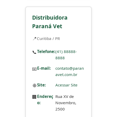
Distribuidora
Paraná Vet
Curitiba / PR
📞
Telefone:
(41) 88888-
8888
📧
E-mail:
contato@paran
avet.com.br
🌐
Site:
Acessar Site
🏢
Endereç
Rua XV de
o:
Novembro,
2500