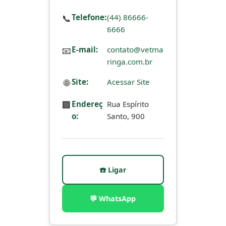
📞
Telefone:
(44) 86666-
6666
📧
E-mail:
contato@vetma
ringa.com.br
🌐
Site:
Acessar Site
🏢
Endereç
Rua Espírito
o:
Santo, 900
☎️ Ligar
💬 WhatsApp