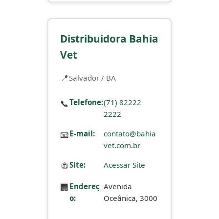
Distribuidora Bahia
Vet
Salvador / BA
📞
Telefone:
(71) 82222-
2222
📧
E-mail:
contato@bahia
vet.com.br
🌐
Site:
Acessar Site
🏢
Endereç
Avenida
o:
Oceânica, 3000