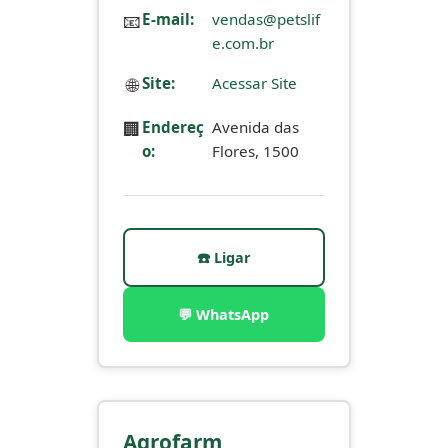
📧
E-mail:
vendas@petslif
e.com.br
🌐
Site:
Acessar Site
🏢
Endereç
Avenida das
o:
Flores, 1500
☎️ Ligar
💬 WhatsApp
Agrofarm