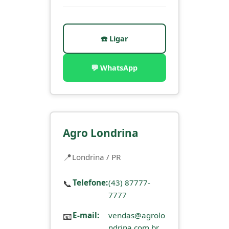
☎️ Ligar
💬 WhatsApp
Agro Londrina
Londrina / PR
📞
Telefone:
(43) 87777-
7777
📧
E-mail:
vendas@agrolo
ndrina.com.br