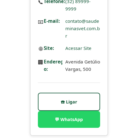
📞
Telefone:
(32) 89999-
9999
📧
E-mail:
contato@saude
minasvet.com.b
r
🌐
Site:
Acessar Site
🏢
Endereç
Avenida Getúlio
o:
Vargas, 500
☎️ Ligar
💬 WhatsApp