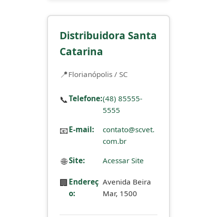
Distribuidora Santa
Catarina
Florianópolis / SC
📞
Telefone:
(48) 85555-
5555
📧
E-mail:
contato@scvet.
com.br
🌐
Site:
Acessar Site
🏢
Endereç
Avenida Beira
o:
Mar, 1500