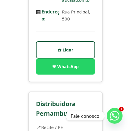
aucaia.com.br
🏢
Endereç
Rua Principal,
o:
500
☎️ Ligar
💬 WhatsApp
Distribuidora
1
Pernambuco
Fale conosco
Recife / PE