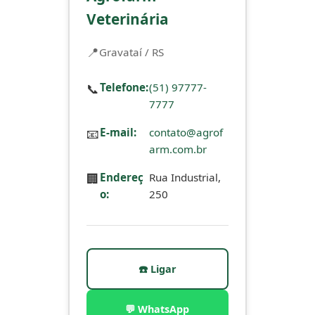
Veterinária
Gravataí / RS
📞
Telefone:
(51) 97777-
7777
📧
E-mail:
contato@agrof
arm.com.br
🏢
Endereç
Rua Industrial,
o:
250
☎️ Ligar
💬 WhatsApp