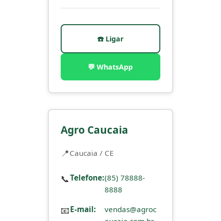
☎️ Ligar
💬 WhatsApp
Agro Caucaia
Caucaia / CE
📞
Telefone:
(85) 78888-
8888
📧
E-mail:
vendas@agroc