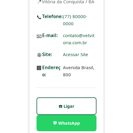
Vitória da Conquista / BA
📞
Telefone:
(77) 80000-
0000
📧
E-mail:
contato@vetvit
oria.com.br
🌐
Site:
Acessar Site
🏢
Endereç
Avenida Brasil,
o:
800
☎️ Ligar
💬 WhatsApp