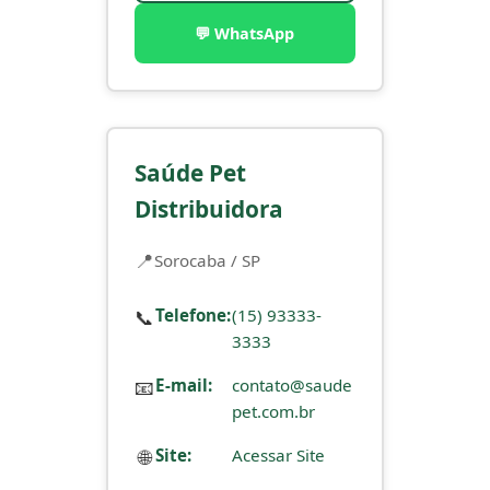
💬 WhatsApp
Saúde Pet
Distribuidora
Sorocaba / SP
📞
Telefone:
(15) 93333-
3333
📧
E-mail:
contato@saude
pet.com.br
🌐
Site:
Acessar Site